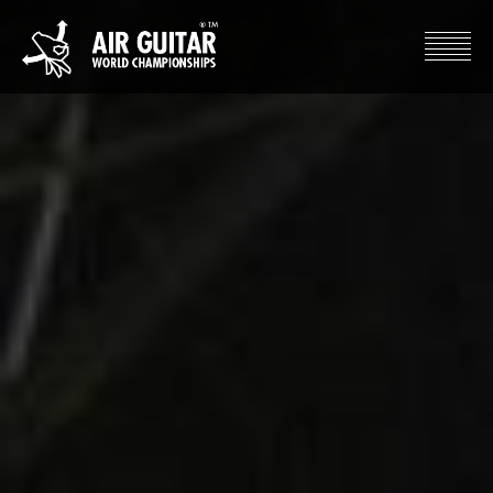
Hyppää
sisältöön
Air Guitar World Championships