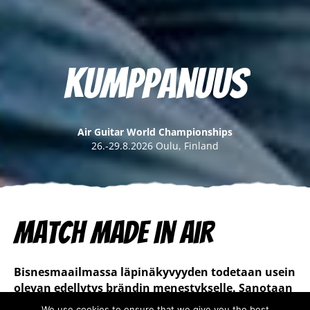
Kumppanuus
Air Guitar World Championships
26.-29.8.2026 Oulu, Finland
Match Made In Air
Bisnesmaailmassa läpinäkyvyyden todetaan usein
olevan edellytys brändin menestykselle. Sanotaan
myös, että aitoon, läpinäkyvään brändiin on
We use cookies to ensure that we give you the best