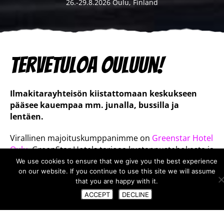
26.-29.8.2026 Oulu, Finland
Tervetuloa Ouluun!
Ilmakitarayhteisön kiistattomaan keskukseen
pääsee kauempaa mm. junalla, bussilla ja
lentäen.
Virallinen majoituskumppanimme on
Greenstar Hotel
Oulu
. GreenStar Hotels tarjoaa kustannustehokasta ja
ekologista majoitusta keskellä kaupunkia.
We use cookies to ensure that we give you the best experience
on our website. If you continue to use this site we will assume
that you are happy with it.
ACCEPT
DECLINE
Oulu on Euroopan