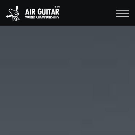
Hyppää
sisältöön
Air Guitar World Championships