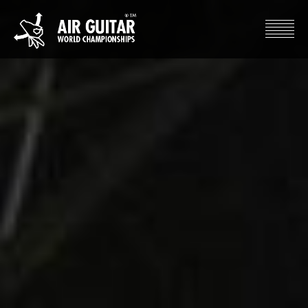
Hyppää
sisältöön
Air Guitar World Championships