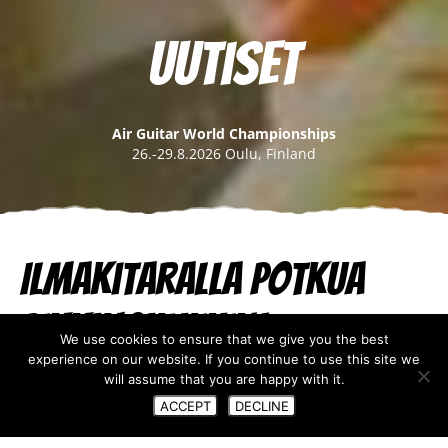
Uutiset
Air Guitar World Championships
26.-29.8.2026 Oulu, Finland
Ilmakitaralla potkua
pikkujouluihin!
We use cookies to ensure that we give you the best
experience on our website. If you continue to use this site we
will assume that you are happy with it.
19.10.2021
ACCEPT
DECLINE
Ilmakitaransoiton riemu ei rajoitu pelkästään MM-