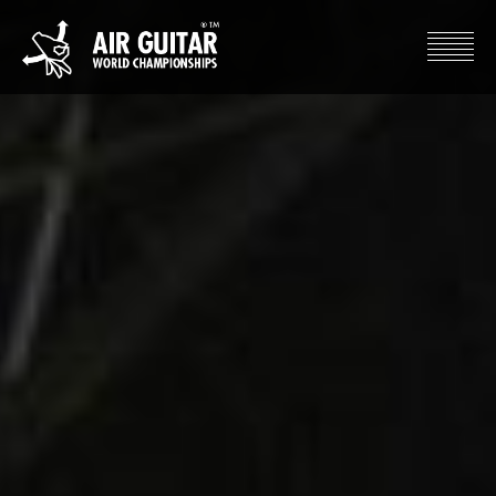
Hyppää
sisältöön
Air Guitar World Championships