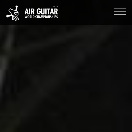
Hyppää
sisältöön
Air Guitar World Championships