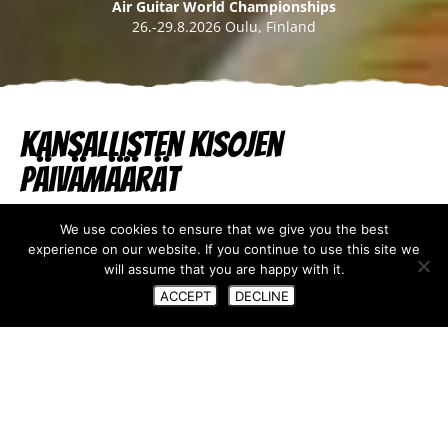
Air Guitar World Championships
26.-29.8.2026 Oulu, Finland
Kansallisten kisojen
päivämäärät
09.03.2026
We use cookies to ensure that we give you the best
experience on our website. If you continue to use this site we
Ilmakitarakausi on alkamassa. Ensimmäinen
will assume that you are happy with it.
kansallinen finaali järjestetään jo tässä kuussa
ACCEPT
DECLINE
Japanissa, ja viimeinen Ranskassa vain muutamaa
viikkoa ennen maailmanmestaruuskisoja.
Kansallisten kisojen finaalit järjestyksessä:
Japani 28.3.