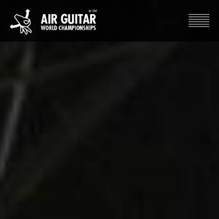
Hyppää
sisältöön
Air Guitar World Championships