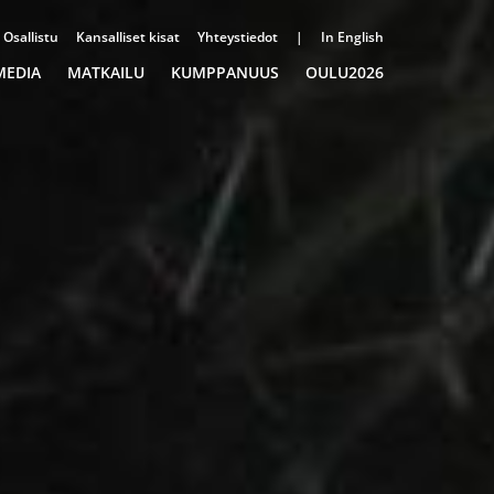
Osallistu
Kansalliset kisat
Yhteystiedot
|
In English
MEDIA
MATKAILU
KUMPPANUUS
OULU2026