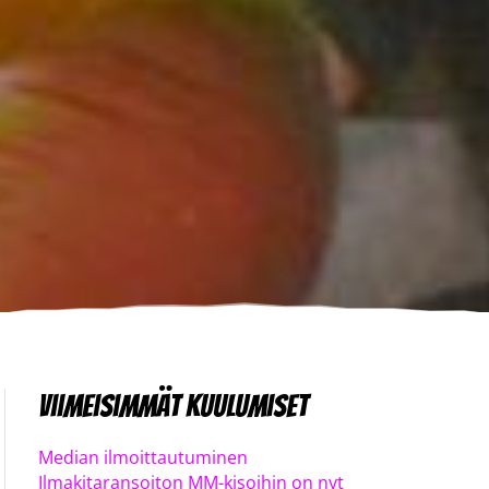
Viimeisimmät kuulumiset
Median ilmoittautuminen
Ilmakitaransoiton MM-kisoihin on nyt