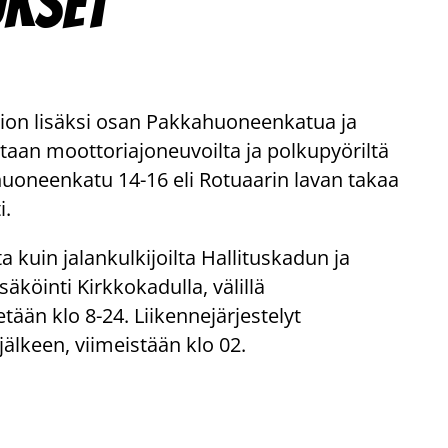
ukset
ion lisäksi osan Pakkahuoneenkatua ja
aan moottoriajoneuvoilta ja polkupyöriltä
ahuoneenkatu 14-16 eli Rotuaarin lavan takaa
i.
 kuin jalankulkijoilta Hallituskadun ja
köinti Kirkkokadulla, välillä
ään klo 8-24. Liikennejärjestelyt
älkeen, viimeistään klo 02.