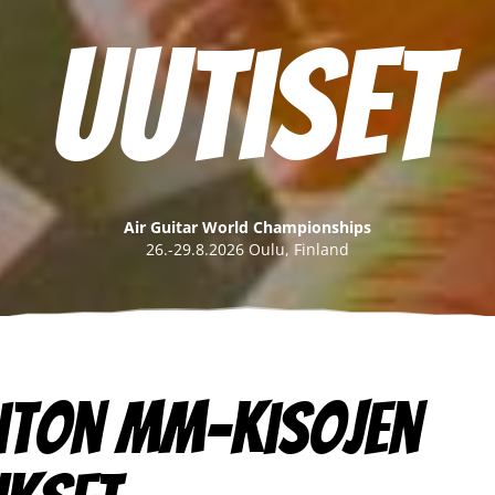
Uutiset
Air Guitar World Championships
26.-29.8.2026 Oulu, Finland
iton MM-kisojen