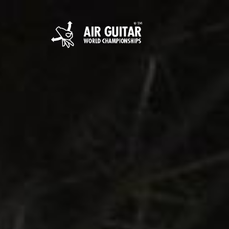
Hyppää
sisältöön
Air Guitar World 