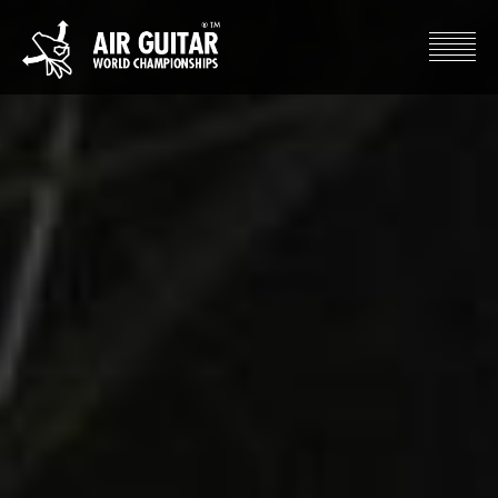
Hyppää
sisältöön
Air Guitar World Championships