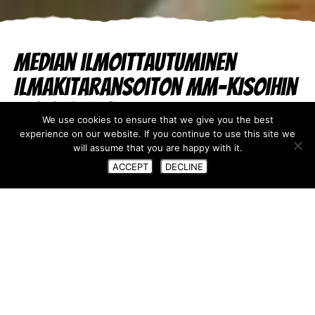
Median ilmoittautuminen
Ilmakitaransoiton MM-kisoihin
on nyt auki
We use cookies to ensure that we give you the best
experience on our website. If you continue to use this site we
06.07.2026
will assume that you are happy with it.
ACCEPT
DECLINE
Toivotamme median lämpimästi tervetulleeksi
Ouluun, Ilmakitaransoiton MM-kisoihin.
Oulu on Euroopan kulttuuripääkaupunki ja
Ilmakitaransoiton MM-kisat jo 30-vuotias. Siksi tämän
vuoden kisat ovat todella erityiset.
Kesän 2026 ja Oulun juhlaviikot 27.–29.8. huipentavan
ulkoilmatapahtuman ohjelmaan kuuluu