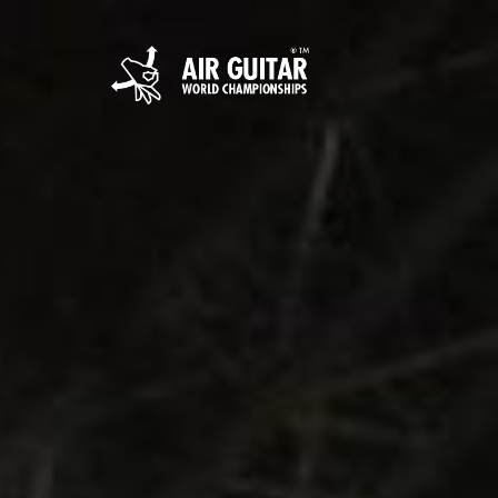
Hyppää
sisältöön
Air Guitar World 