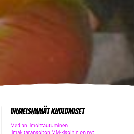
Viimeisimmät kuulumiset
Median ilmoittautuminen
Ilmakitaransoiton MM-kisoihin on nyt