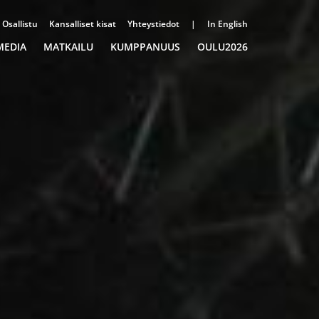
Osallistu
Kansalliset kisat
Yhteystiedot
|
In English
MEDIA
MATKAILU
KUMPPANUUS
OULU2026