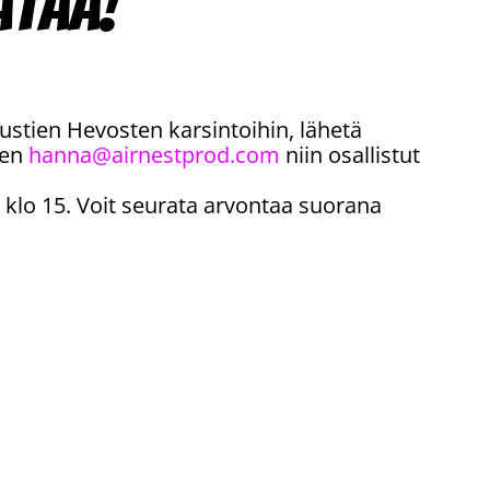
ätää!
ustien Hevosten karsintoihin, lähetä
een
hanna@airnestprod.com
niin osallistut
 klo 15. Voit seurata arvontaa suorana