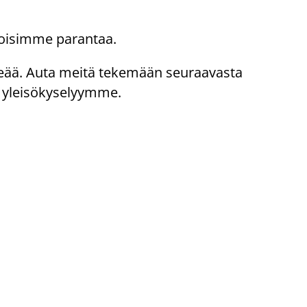
voisimme parantaa.
rkeää. Auta meitä tekemään seuraavasta
a yleisökyselyymme.