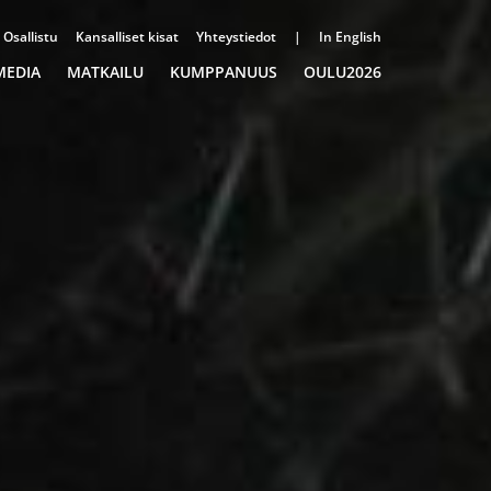
Osallistu
Kansalliset kisat
Yhteystiedot
|
In English
MEDIA
MATKAILU
KUMPPANUUS
OULU2026