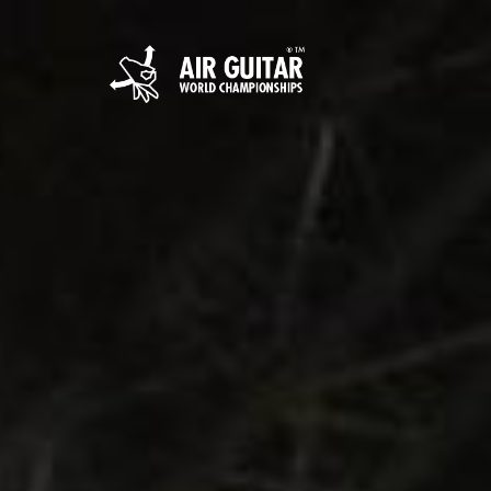
Hyppää
sisältöön
Air Guitar World 