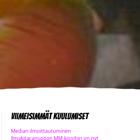
Viimeisimmät kuulumiset
Median ilmoittautuminen
Ilmakitaransoiton MM-kisoihin on nyt