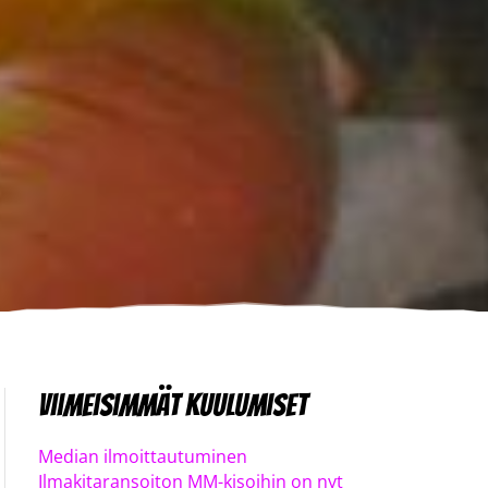
Viimeisimmät kuulumiset
Median ilmoittautuminen
Ilmakitaransoiton MM-kisoihin on nyt