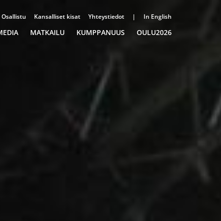
Osallistu
Kansalliset kisat
Yhteystiedot
|
In English
MEDIA
MATKAILU
KUMPPANUUS
OULU2026