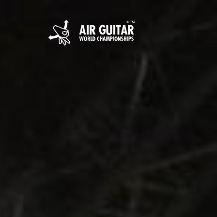
Hyppää
sisältöön
Air Guitar World 